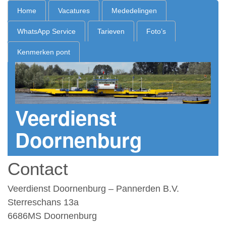
Home
Vacatures
Mededelingen
WhatsApp Service
Tarieven
Foto’s
Kenmerken pont
Veerdienst
Doornenburg
Contact
Veerdienst Doornenburg – Pannerden B.V.
Sterreschans 13a
6686MS Doornenburg